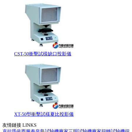
CST-50衝擊試樣缺口投影儀
XT-50型衝擊試樣夏比投影儀
友情鏈接
LINKS
克拉瑪依西服
秦皇島試驗機廠家
三明試驗機廠家
扭轉試驗機
扭