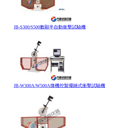
JB-S300/S500數顯半自動衝擊試驗機
JB-W300A/W500A微機控製擺錘式衝擊試驗機