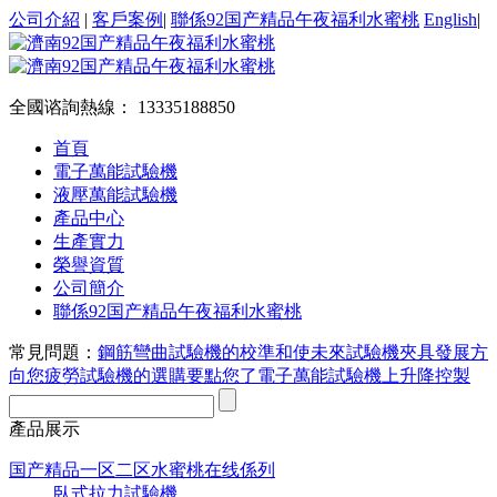
公司介紹
|
客戶案例
|
聯係92国产精品午夜福利水蜜桃
English
|
全國谘詢熱線：
13335188850
首頁
電子萬能試驗機
液壓萬能試驗機
產品中心
生產實力
榮譽資質
公司簡介
聯係92国产精品午夜福利水蜜桃
常見問題：
鋼筋彎曲試驗機的校準和使
未來試驗機夾具發展方
向您
疲勞試驗機的選購要點您了
電子萬能試驗機上升降控製
產品展示
国产精品一区二区水蜜桃在线係列
臥式拉力試驗機