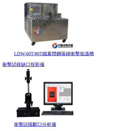
LDW-60T/80T鐵素體鋼落錘衝擊低溫槽
衝擊試樣缺口投影儀
衝擊試樣斷口分析儀